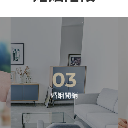
3
04
開銷
孩子的教育